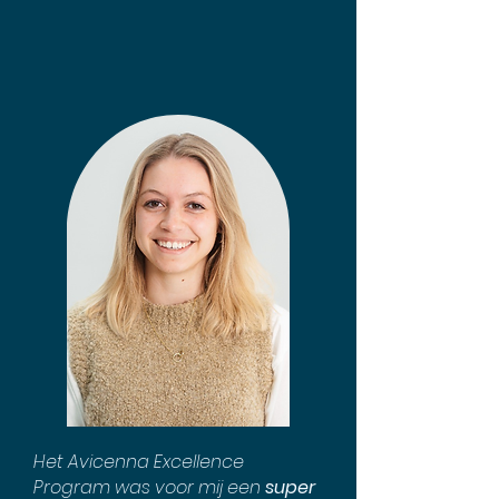
Het Avicenna Excellence
Program was voor mij een
super