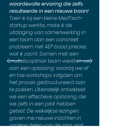
waardevolle ervaring die zelfs
resulteerde in een nieuwe baan!
Toen ik bij een kleine MedTech-
startup werkte, miste ik de
uitdaging van samenwerking in
een team aan een concreet
probleem. Het AEP bood precies
wat ik zocht. Samen met een
multidisciplinair team werkten we
aan een oplossing, waarbij we af
en toe workshops volgden om
het proces gestructureerd aan
te pakken. Uiteindelijk ontwikkeld
we een effectieve oplossing, die
we zelfs in een pilot hebben
getest. De wekelijkse lezingen
gaven me nieuwe inzichten in
andere delen van de zorg, wat
mijn visie verbreedde. Door al