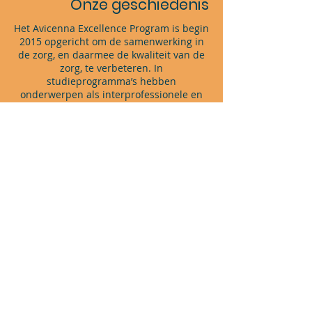
Onze geschiedenis
Het Avicenna Excellence Program is begin
2015 opgericht om de samenwerking in
de zorg, en daarmee de kwaliteit van de
zorg, te verbeteren. In
studieprogramma’s hebben
onderwerpen als interprofessionele en
industriële aspecten van de zorg nog
geen grote rol. Door creatieve en diverse
masterstudenten, PhDers en young
professionals bij elkaar te brengen,
creëert het Avicenna Excellence Program
een inspirerende sfeer waarbinnen
studenten met elkaar samenwerken,
elkaar uitdagen en innoveren binnen
verschillende zorggerelateerde thema’s.
Het oprichten van een Excellence
programma vereist steun vanuit de
Universiteit, de industrie en enthousiaste
medestudenten. Bij dezen willen wij
graag de Universiteit Utrecht, MSD,
Holland Startup en NLC bedanken voor