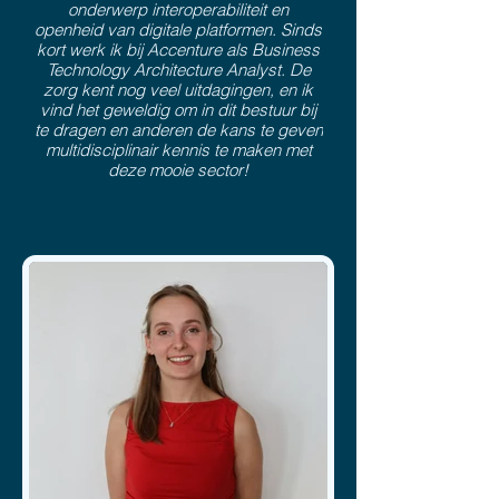
onderwerp interoperabiliteit en
openheid van digitale platformen. Sinds
kort werk ik bij Accenture als Business
Technology Architecture Analyst. De
zorg kent nog veel uitdagingen, en ik
vind het geweldig om in dit bestuur bij
te dragen en anderen de kans te geven
multidisciplinair kennis te maken met
deze mooie sector!