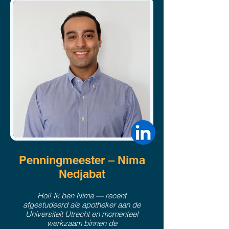
Penningmeester – Nima
Nedjabat
Hoi! Ik ben Nima — recent
afgestudeerd als apotheker aan de
Universiteit Utrecht en momenteel
werkzaam binnen de