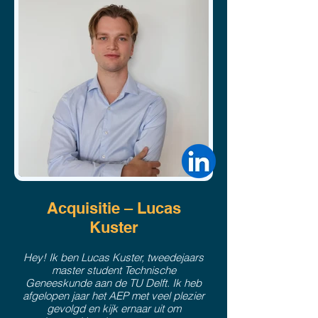
Acquisitie – Lucas
Kuster
Hey! Ik ben Lucas Kuster, tweedejaars
master student Technische
Geneeskunde aan de TU Delft. Ik heb
afgelopen jaar het AEP met veel plezier
gevolgd en kijk ernaar uit om