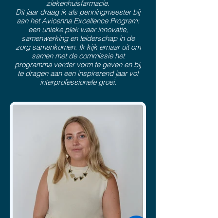
ziekenhuisfarmacie.
Dit jaar draag ik als penningmeester bij
aan het Avicenna Excellence Program:
een unieke plek waar innovatie,
samenwerking en leiderschap in de
zorg samenkomen. Ik kijk ernaar uit om
samen met de commissie het
programma verder vorm te geven en bij
te dragen aan een inspirerend jaar vol
interprofessionele groei.