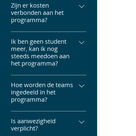
programma is er iedere week op
Zijn er kosten
dinsdagavond (+/- 19:00-
verbonden aan het
21:30/22:00) een thema-avond,
programma?
workshop of masterclass waarbij
Ja, wij vragen van alle
je aanwezig dient te zijn.
deelnemers een eigen bijdrage
Ik ben geen student
van €95. Dit zijn de kosten voor
meer, kan ik nog
o.a. het introductieweekend.
steeds meedoen aan
het programma?
Jazeker! Wij nemen ook PhD-
studenten en young
Hoe worden de teams
professionals aan.
ingedeeld in het
programma?
De teams zullen worden
ingedeeld door het Avicenna
Is aanwezigheid
bestuur. Om interdisciplinaire
verplicht?
samenwerking te stimuleren,